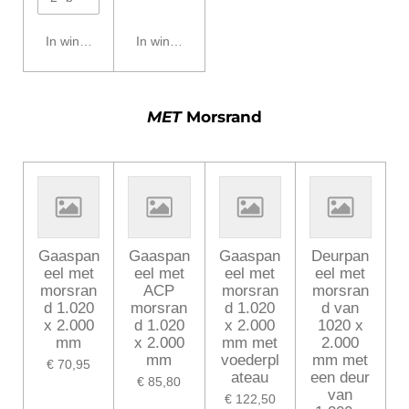
In winkelwagen
In winkelwagen
MET
Morsrand
Gaaspan
Gaaspan
Gaaspan
Deurpan
eel met
eel met
eel met
eel met
morsran
ACP
morsran
morsran
d 1.020
morsran
d 1.020
d van
x 2.000
d 1.020
x 2.000
1020 x
mm
x 2.000
mm met
2.000
mm
voederpl
mm met
€ 70,95
ateau
een deur
€ 85,80
van
€ 122,50