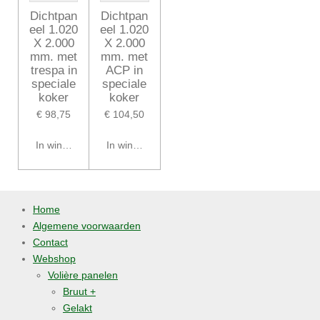
Dichtpan
Dichtpan
eel 1.020
eel 1.020
X 2.000
X 2.000
mm. met
mm. met
trespa in
ACP in
speciale
speciale
koker
koker
€ 98,75
€ 104,50
In winkelwagen
In winkelwagen
Home
Algemene voorwaarden
Contact
Webshop
Volière panelen
Bruut +
Gelakt