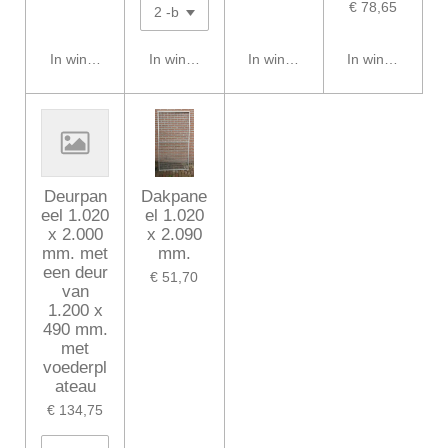
€ 78,65
In winkelwagen
In winkelwagen
In winkelwagen
In winkelwagen
Deurpan
Dakpane
eel 1.020
el 1.020
x 2.000
x 2.090
mm. met
mm.
een deur
€ 51,70
van
1.200 x
490 mm.
met
voederpl
ateau
€ 134,75