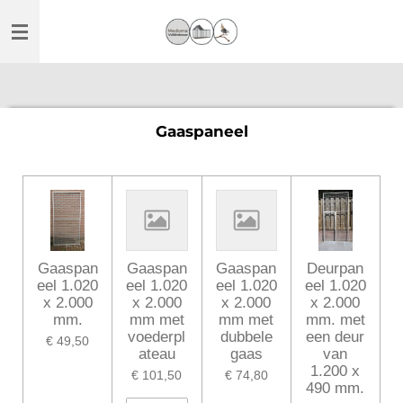
Ga
direct
naar
de
hoofdinhoud
Gaaspaneel
Gaaspan
Gaaspan
Gaaspan
Deurpan
eel 1.020
eel 1.020
eel 1.020
eel 1.020
x 2.000
x 2.000
x 2.000
x 2.000
mm.
mm met
mm met
mm. met
voederpl
dubbele
een deur
€ 49,50
ateau
gaas
van
1.200 x
€ 101,50
€ 74,80
490 mm.