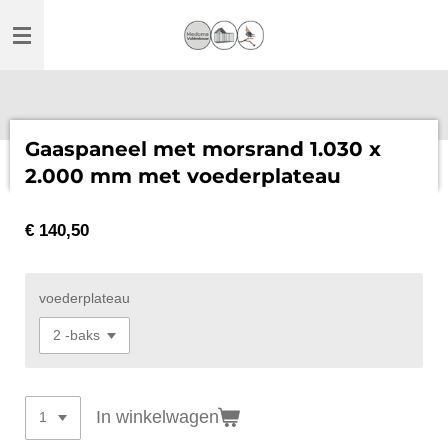
Ga
direct
naar
de
hoofdinhoud
Gaaspaneel met morsrand 1.030 x
2.000 mm met voederplateau
€ 140,50
voederplateau
In winkelwagen