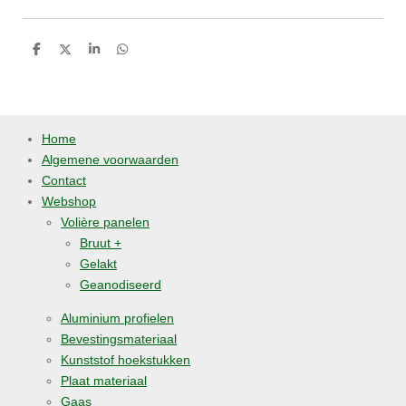
D
D
S
D
e
e
h
e
l
e
a
l
e
l
r
e
n
e
n
Home
Algemene voorwaarden
Contact
Webshop
Volière panelen
Bruut +
Gelakt
Geanodiseerd
Aluminium profielen
Bevestingsmateriaal
Kunststof hoekstukken
Plaat materiaal
Gaas