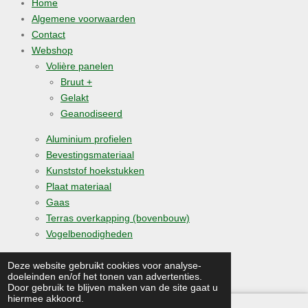
Home
Algemene voorwaarden
Contact
Webshop
Volière panelen
Bruut +
Gelakt
Geanodiseerd
Aluminium profielen
Bevestingsmateriaal
Kunststof hoekstukken
Plaat materiaal
Gaas
Terras overkapping (bovenbouw)
Vogelbenodigheden
© 2019 - 2026 medomavolierebouw.nl
Deze website gebruikt cookies voor analyse-
doeleinden en/of het tonen van advertenties.
Powered by
JouwWeb
Door gebruik te blijven maken van de site gaat u
hiermee akkoord.