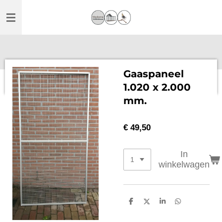
Ga
direct
naar
de
hoofdinhoud
Gaaspaneel
1.020 x 2.000
mm.
€ 49,50
In
winkelwagen
D
D
S
D
e
e
h
e
l
e
a
l