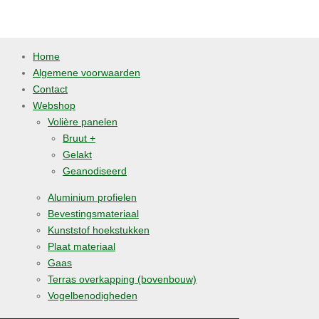
e
l
r
e
n
e
n
Home
Algemene voorwaarden
Contact
Webshop
Volière panelen
Bruut +
Gelakt
Geanodiseerd
Aluminium profielen
Bevestingsmateriaal
Kunststof hoekstukken
Plaat materiaal
Gaas
Terras overkapping (bovenbouw)
Vogelbenodigheden