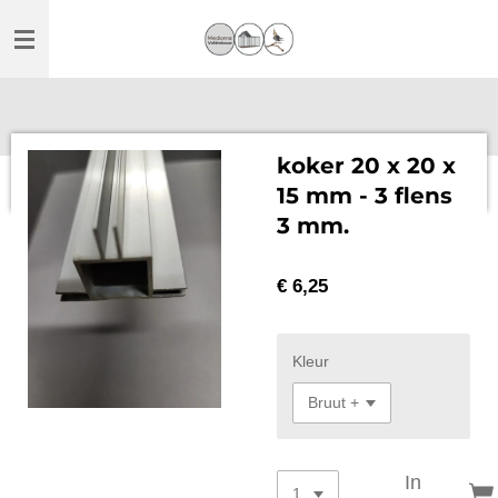
Ga
direct
naar
de
hoofdinhoud
koker 20 x 20 x
15 mm - 3 flens
3 mm.
€ 6,25
Kleur
In