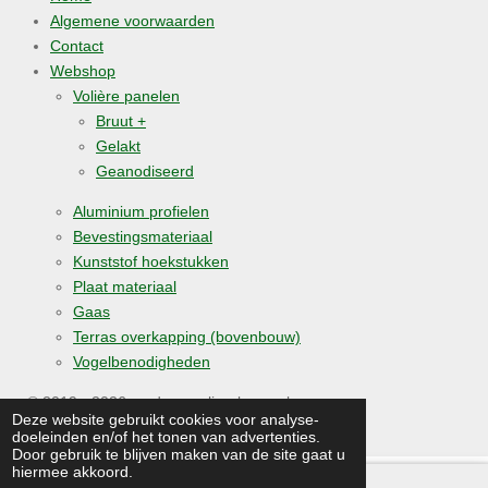
Algemene voorwaarden
Contact
Webshop
Volière panelen
Bruut +
Gelakt
Geanodiseerd
Aluminium profielen
Bevestingsmateriaal
Kunststof hoekstukken
Plaat materiaal
Gaas
Terras overkapping (bovenbouw)
Vogelbenodigheden
© 2019 - 2026 medomavolierebouw.nl
Deze website gebruikt cookies voor analyse-
Powered by
JouwWeb
doeleinden en/of het tonen van advertenties.
Door gebruik te blijven maken van de site gaat u
hiermee akkoord.