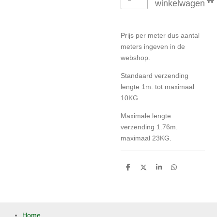
winkelwagen
P
rijs per meter dus aantal
meters ingeven in de
webshop.
Standaard verzending
lengte 1m. tot maximaal
10KG.
Maximale lengte
verzending 1.76m.
maximaal 23KG.
D
D
S
D
e
e
h
e
l
e
a
l
e
l
r
e
n
e
n
Home