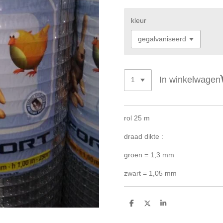
kleur
In winkelwagen
rol 25 m
draad dikte :
groen = 1,3 mm
zwart = 1,05 mm
D
D
S
e
e
h
l
e
a