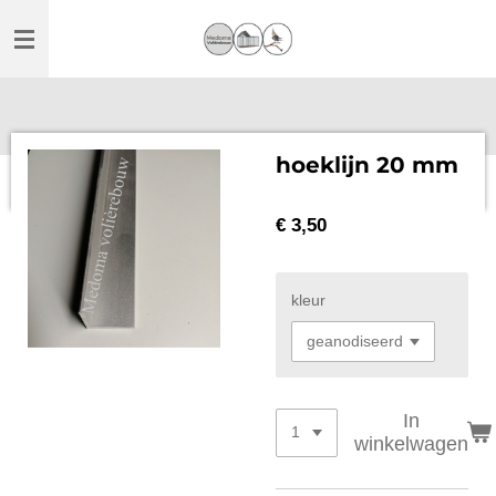
Ga
direct
naar
de
hoofdinhoud
hoeklijn 20 mm
€ 3,50
kleur
In
winkelwagen