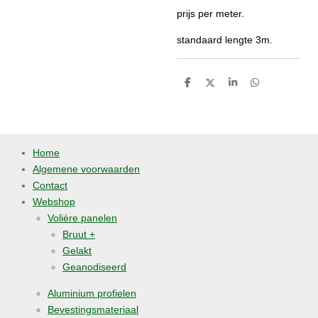
prijs per meter.
standaard lengte 3m.
D
D
S
D
e
e
h
e
l
e
a
l
e
l
r
e
n
e
n
Home
Algemene voorwaarden
Contact
Webshop
Volière panelen
Bruut +
Gelakt
Geanodiseerd
Aluminium profielen
Bevestingsmateriaal