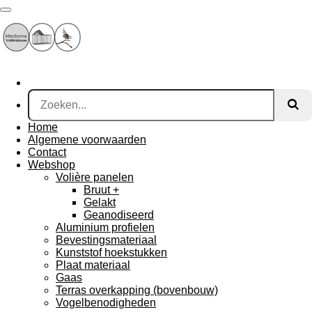
Ga
direct
naar
de
hoofdinhoud
Home
Algemene voorwaarden
Contact
Webshop
Volière panelen
Bruut +
Gelakt
Geanodiseerd
Aluminium profielen
Bevestingsmateriaal
Kunststof hoekstukken
Plaat materiaal
Gaas
Terras overkapping (bovenbouw)
Vogelbenodigheden