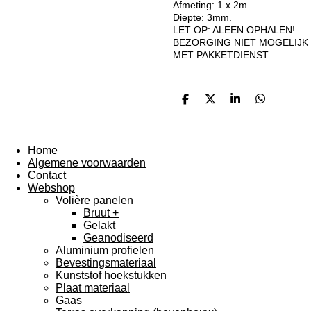
Afmeting: 1 x 2m.
Diepte: 3mm.
LET OP: ALEEN OPHALEN!
BEZORGING NIET MOGELIJK
MET PAKKETDIENST
D
D
S
D
e
e
h
e
l
e
a
l
e
l
r
e
n
e
n
Home
Algemene voorwaarden
Contact
Webshop
Volière panelen
Bruut +
Gelakt
Geanodiseerd
Aluminium profielen
Bevestingsmateriaal
Kunststof hoekstukken
Plaat materiaal
Gaas