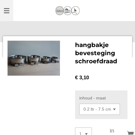
Ga
direct
naar
de
hoofdinhoud
hangbakje
bevesteging
schroefdraad
€ 3,10
inhoud - maat
In