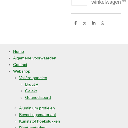
winkelwagen
D
D
S
D
e
e
h
e
l
e
a
l
e
l
r
e
n
e
n
Home
Algemene voorwaarden
Contact
Webshop
Volière panelen
Bruut +
Gelakt
Geanodiseerd
Aluminium profielen
Bevestingsmateriaal
Kunststof hoekstukken
Plaat materiaal