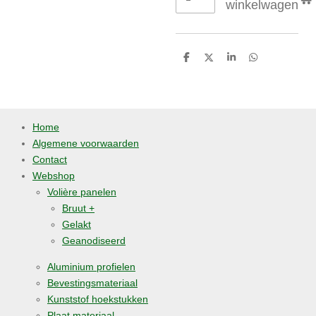
winkelwagen
D
D
S
D
e
e
h
e
l
e
a
l
e
l
r
e
n
e
n
Home
Algemene voorwaarden
Contact
Webshop
Volière panelen
Bruut +
Gelakt
Geanodiseerd
Aluminium profielen
Bevestingsmateriaal
Kunststof hoekstukken
Plaat materiaal