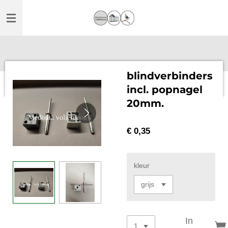
Ga
direct
naar
de
hoofdinhoud
blindverbinders
incl. popnagel
20mm.
€ 0,35
kleur
In