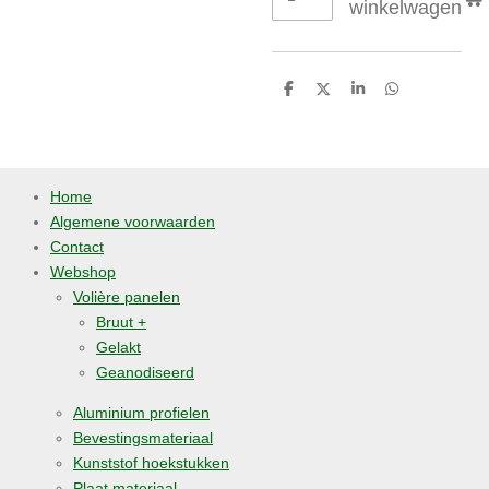
winkelwagen
D
D
S
D
e
e
h
e
l
e
a
l
e
l
r
e
n
e
n
Home
Algemene voorwaarden
Contact
Webshop
Volière panelen
Bruut +
Gelakt
Geanodiseerd
Aluminium profielen
Bevestingsmateriaal
Kunststof hoekstukken
Plaat materiaal