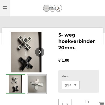
Ga
direct
naar
de
hoofdinhoud
5- weg
hoekverbinder
20mm.
€ 1,00
kleur
In