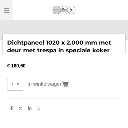
Ga
direct
naar
de
hoofdinhoud
Dichtpaneel 1020 x 2.000 mm met
deur met trespa in speciale koker
€ 160,60
In winkelwagen
D
D
S
D
e
e
h
e
l
e
a
l
e
l
r
e
n
e
n