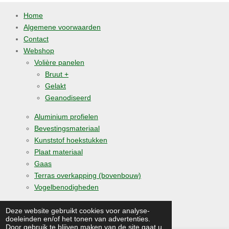
Home
Algemene voorwaarden
Contact
Webshop
Volière panelen
Bruut +
Gelakt
Geanodiseerd
Aluminium profielen
Bevestingsmateriaal
Kunststof hoekstukken
Plaat materiaal
Gaas
Terras overkapping (bovenbouw)
Vogelbenodigheden
© 2019 - 2026 medomavolierebouw.nl
Deze website gebruikt cookies voor analyse-
doeleinden en/of het tonen van advertenties.
Powered by
JouwWeb
Door gebruik te blijven maken van de site gaat u