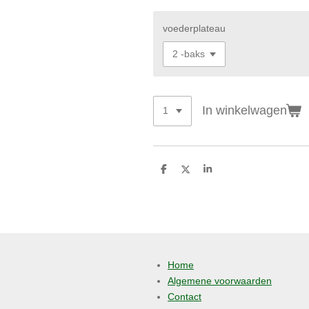
voederplateau
In winkelwagen
D
D
S
e
e
h
l
e
a
e
l
r
n
e
Home
Algemene voorwaarden
Contact