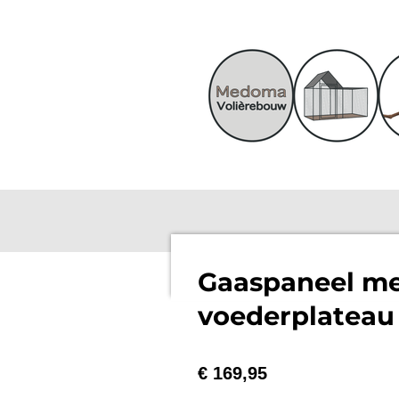
Ga
direct
naar
de
hoofdinhoud
Gaaspaneel me
voederplateau
€ 169,95