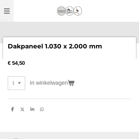
Ga
direct
naar
de
hoofdinhoud
Dakpaneel 1.030 x 2.000 mm
€ 54,50
In winkelwagen
D
D
S
D
e
e
h
e
l
e
a
l
e
l
r
e
n
e
n