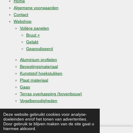
Home
Algemene voorwaarden
Contact
Webshop
Volière panelen
Bruut +
Gelakt
Geanodiseerd
Aluminium profielen
Bevestingsmateriaal
Kunststof hoekstukken
Plaat materiaal
Gaas
Terras overkapping (bovenbouw)
Vogelbenodigheden
© 2019 - 2026 medomavolierebouw.nl
Deze website gebruikt cookies voor analyse-
doeleinden en/of het tonen van advertenties.
Powered by
JouwWeb
Door gebruik te blijven maken van de site gaat u
hiermee akkoord.