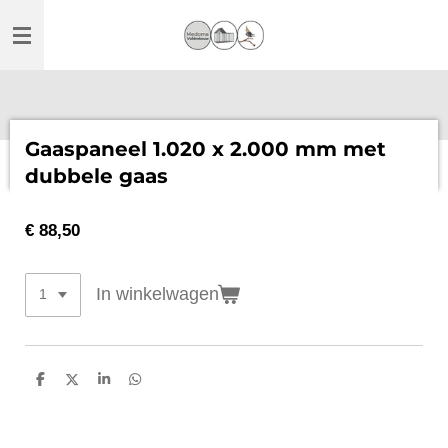
Ga
direct
naar
de
hoofdinhoud
Gaaspaneel 1.020 x 2.000 mm met
dubbele gaas
€ 88,50
In winkelwagen
D
D
S
D
e
e
h
e
l
e
a
l
e
l
r
e
n
e
n