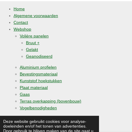
Home
Algemene voorwaarden
Contact
Webshop
Volière panelen
Bruut +
Gelakt
Geanodiseerd
Aluminium profielen
Bevestingsmateriaal
Kunststof hoekstukken
Plaat materiaal
Gaas
Terras overkapping (bovenbouw)
Vogelbenodigheden
© 2019 - 2026 medomavolierebouw.nl
Deze website gebruikt cookies voor analyse-
doeleinden en/of het tonen van advertenties.
Powered by
JouwWeb
Door gebruik te blijven maken van de site gaat u