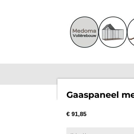
Ga
direct
naar
de
hoofdinhoud
Gaaspaneel me
€ 91,85