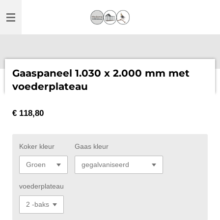
Ga
direct
naar
de
hoofdinhoud
Gaaspaneel 1.030 x 2.000 mm met
voederplateau
€ 118,80
Koker kleur
Gaas kleur
voederplateau