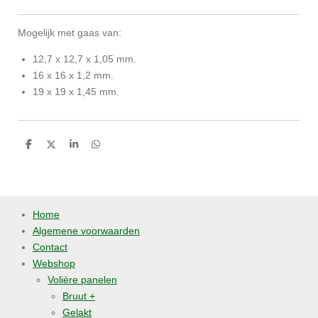
Mogelijk met gaas van:
12,7 x 12,7 x 1,05 mm.
16 x 16 x 1,2 mm.
19 x 19 x 1,45 mm.
D
D
S
D
e
e
h
e
l
e
a
l
e
l
r
e
n
e
n
Home
Algemene voorwaarden
Contact
Webshop
Volière panelen
Bruut +
Gelakt